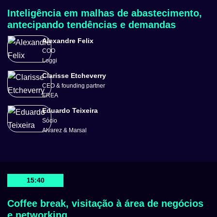
Inteligência em malhas de abastecimento,
antecipando tendências e demandas
Alexandre Felix
COO
Loggi
Clarisse Etcheverry
CEO & founding partner
EREA
Eduardo Teixeira
Sócio
Alvarez & Marsal
15:40
Coffee break, visitação à área de negócios
e networking