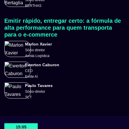
Sócio diretor
BERTHAS
Emitir rápido, entregar certo: a fórmula de
alta performance para quem transporta
para o e-commerce
Marlon Xavier
Sócio diretor
Avista Logística
Ewerton Caburon
CEO
Emite Aí
Paulo Tavares
Sócio-diretor
TCT
15:05