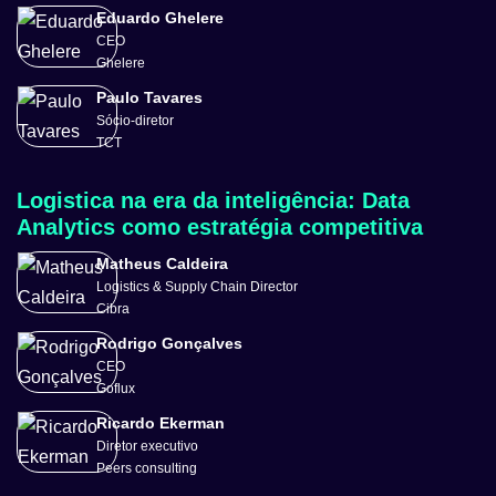
Eduardo Ghelere
CEO
Ghelere
Paulo Tavares
Sócio-diretor
TCT
Logistica na era da inteligência: Data
Analytics como estratégia competitiva
Matheus Caldeira
Logistics & Supply Chain Director
Cibra
Rodrigo Gonçalves
CEO
Goflux
Ricardo Ekerman
Diretor executivo
Peers consulting