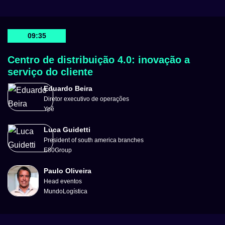
09:35
Centro de distribuição 4.0: inovação a
serviço do cliente
Eduardo Beira
Diretor executivo de operações
Ypê
Luca Guidetti
President of south america branches
E80Group
Paulo Oliveira
Head eventos
MundoLogística