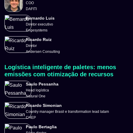
COO
DAFITI
Bernardo Luis
Diretor executivo
Engesystems
Ricardo Ruiz
Diretor
Andersen Consulting
Logística inteligente de paletes: menos
emissões com otimização de recursos
Saulo Pessanha
Head logística
Natural One
Ricardo Simonian
Country manager Brasil e transformation lead latam
CHEP
Paulo Bertaglia