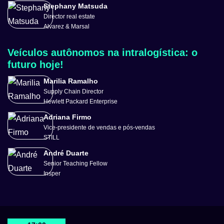
Stephany Matsuda
Director real estate
Alvarez & Marsal
Veículos autônomos na intralogística: o
futuro hoje!
Marilia Ramalho
Supply Chain Director
Hewlett Packard Enterprise
Adriana Firmo
Vice-presidente de vendas e pós-vendas
STILL
André Duarte
Senior Teaching Fellow
Insper