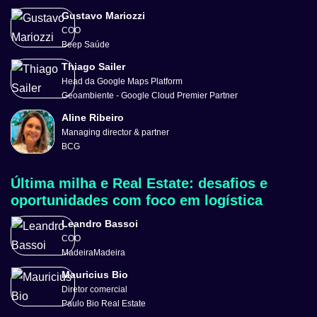
Gustavo Mariozzi
COO
Beep Saúde
Thiago Sailer
Head da Google Maps Platform
Geoambiente - Google Cloud Premier Partner
Aline Ribeiro
Managing director & partner
BCG
Última milha e Real Estate: desafios e
oportunidades com foco em logística
Leandro Bassoi
COO
MadeiraMadeira
Mauricius Bio
Diretor comercial
Paulo Bio Real Estate