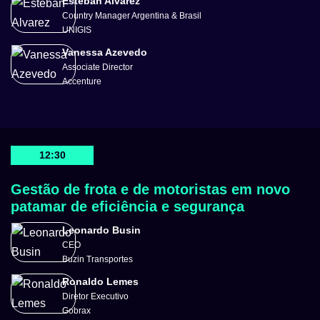
Esteban Alvarez
Country Manager Argentina & Brasil
UNIGIS
Vanessa Azevedo
Associate Director
Accenture
12:30
Gestão de frota e de motoristas em novo
patamar de eficiência e segurança
Leonardo Busin
CEO
Buzin Transportes
Ronaldo Lemes
Diretor Executivo
Gobrax