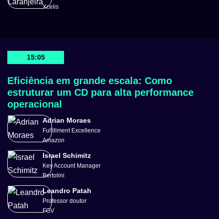
Xcelis
15:05
Eficiência em grande escala: Como
estruturar um CD para alta performance
operacional
Adrian Moraes
Fulfillment Excellence
Amazon
Israel Schimitz
Key Account Manager
Bertolini
Leandro Patah
Professor doutor
FGV