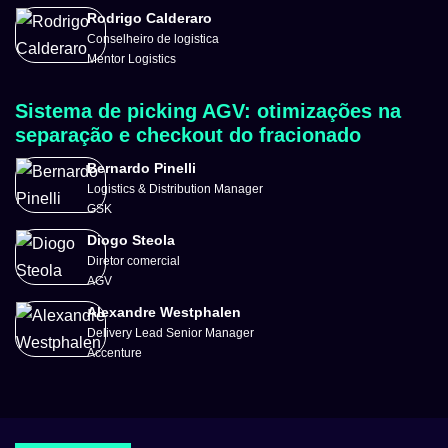
Rodrigo Calderaro
Conselheiro de logistica
Mentor Logistics
Sistema de picking AGV: otimizações na
separação e checkout do fracionado
Bernardo Pinelli
Logistics & Distribution Manager
GSK
Diogo Steola
Diretor comercial
AGV
Alexandre Westphalen
Delivery Lead Senior Manager
Accenture