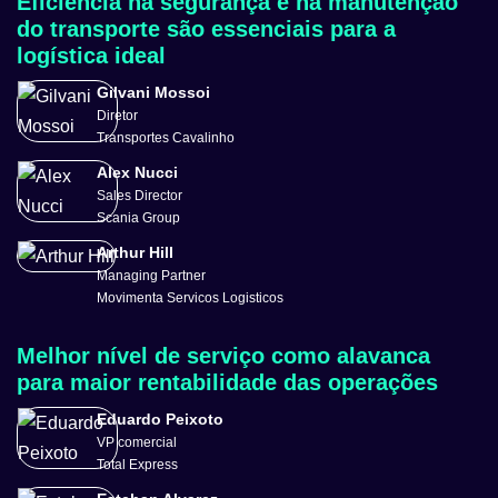
Eficiência na segurança e na manutenção
do transporte são essenciais para a
logística ideal
Gilvani Mossoi
Diretor
Transportes Cavalinho
Alex Nucci
Sales Director
Scania Group
Arthur Hill
Managing Partner
Movimenta Servicos Logisticos
Melhor nível de serviço como alavanca
para maior rentabilidade das operações
Eduardo Peixoto
VP comercial
Total Express