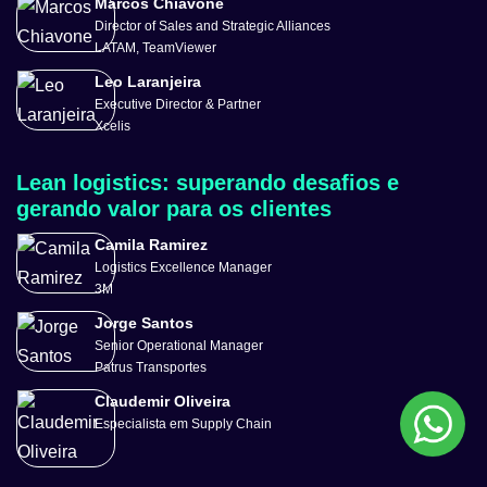
Marcos Chiavone
Director of Sales and Strategic Alliances
LATAM, TeamViewer
Leo Laranjeira
Executive Director & Partner
Xcelis
Lean logistics: superando desafios e
gerando valor para os clientes
Camila Ramirez
Logistics Excellence Manager
3M
Jorge Santos
Senior Operational Manager
Patrus Transportes
Claudemir Oliveira
Especialista em Supply Chain