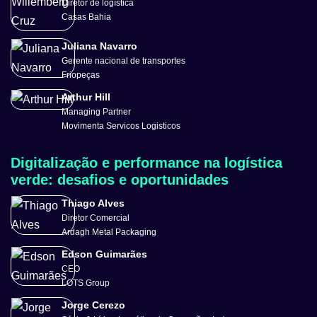
Diretor de logística
Casas Bahia
Juliana Navarro
Gerente nacional de transportes
Friopeças
Arthur Hill
Managing Partner
Movimenta Servicos Logisticos
Digitalização e performance na logística
verde: desafios e oportunidades
Thiago Alves
Diretor Comercial
Ardagh Metal Packaging
Edson Guimarães
CEO
LOTS Group
Jorge Cerezo