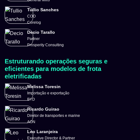
General Mills
Tullio Sanches
COO
Corelog
Decio Tarallo
Partner
Prosperity Consulting
Estruturando operações seguras e
eficientes para modelos de frota
eletrificadas
Melissa Toresin
Importação e exportação
BYD
Ricardo Guirao
Diretor de transportes e marine
AON
Leo Laranjeira
Executive Director & Partner